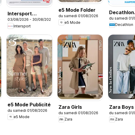
e5 Mode Folder
Decathlon
Intersport
du samedi 01/08/2026
du samedi 01
Seizoensa
26
03/08/2026 - 30/08/2026
Publicité
e5 Mode
Decathlon
Intersport
Offre sais
e5 Mode Publicité
Zara Girls
Zara Boys
du samedi 01/08/2026
du samedi 01/08/2026
du samedi 01
e5 Mode
Zara
Zara