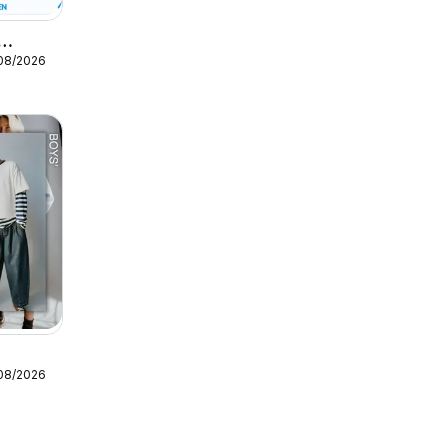
/08/2026
anbod /
onnière
/08/2026