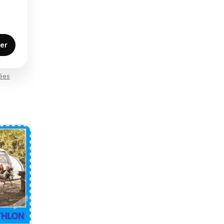
er
nées