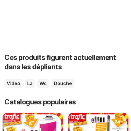
Ces produits figurent actuellement
dans les dépliants
Video
La
Wc
Douche
Catalogues populaires