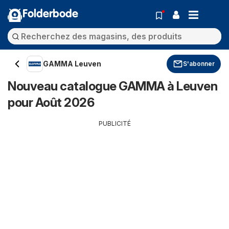
Folderbode
GAMMA Leuven
S'abonner
Nouveau catalogue GAMMA à Leuven
pour Août 2026
PUBLICITÉ