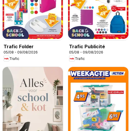
Trafic Folder
Trafic Publicité
05/08 - 09/08/2026
05/08 - 09/08/2026
Trafic
Trafic