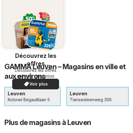
Découvrez les
offres
GAMMA Leuven – Magasins en ville et
Découvrez les offres
spéciales
aux environs
près de chez vous
Voir plus
Leuven
Leuven
Kolonel Begaultlaan 5
Tiensesteenweg 356
Plus de magasins à Leuven