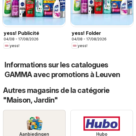
yess! Publicité
yess! Folder
04/08 - 17/08/2026
04/08 - 17/08/2026
yess!
yess!
Informations sur les catalogues
GAMMA avec promotions à Leuven
Autres magasins de la catégorie
"Maison, Jardin"
Aanbiedingen
Hubo