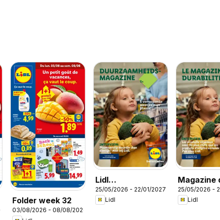
Lidl
Magazine d
25/05/2026 - 22/01/2027
25/05/2026 - 
Duurzaamheidsmagazine
durabilité
Folder week 32
Lidl
Lidl
26
03/08/2026 - 08/08/2026