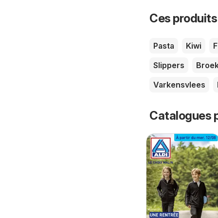
Ces produits
Pasta
Kiwi
F
Slippers
Broe
Varkensvlees
Catalogues p