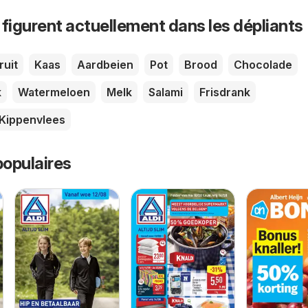
 figurent actuellement dans les dépliants
ruit
Kaas
Aardbeien
Pot
Brood
Chocolade
k
Watermeloen
Melk
Salami
Frisdrank
Kippenvlees
opulaires