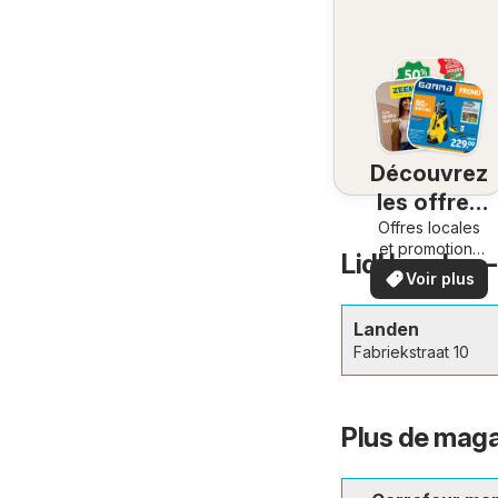
Découvrez
les offres
Offres locales
à
et promotions
proximité
Lidl Landen –
spéciales.
Voir plus
Landen
Fabriekstraat 10
Plus de maga