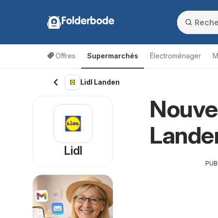
Folderbode
Offres
Supermarchés
Électroménager
M
Lidl Landen
Nouvea
Lande
Lidl
PUB