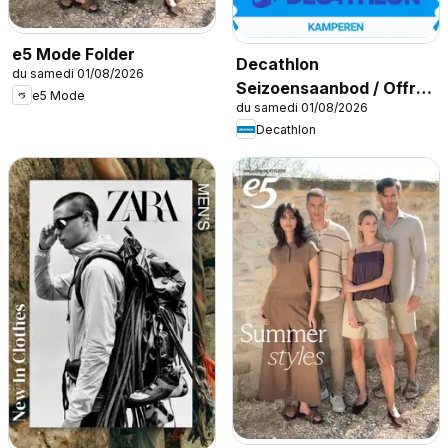
e5 Mode Folder
Decathlon
du samedi 01/08/2026
Seizoensaanbod / Offre
e5 Mode
du samedi 01/08/2026
saisonnière
Decathlon