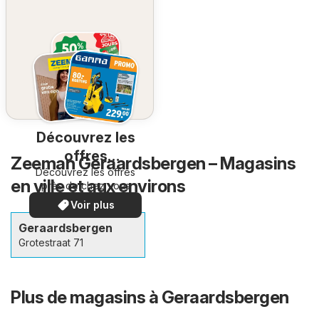
Découvrez les
offres
Zeeman Geraardsbergen – Magasins
Découvrez les offres
spéciales
en ville et aux environs
près de chez vous
Voir plus
Geraardsbergen
Grotestraat 71
Plus de magasins à Geraardsbergen