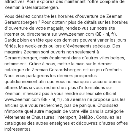
attractives. Aors explorez dès maintenant l'offre complète de
Zeeman à Geraardsbergen.
Vous désirez connaître les horaires d'ouverture de Zeeman
Geraardsbergen ? Pour obttenir plus de détails sur les horaires
d'ouverture de votre magasin, rendez-vus sur notre site
internet ou directement sur
www.zeeman.com (BE - nl, fr)
.
Gardez bien en tête que ces derniers peuvent varier les jours
fériés, les week-ends ou lors d'événements spéciaux. Des
magasins Zeeman sont ouverts non seulement à
Geraardsbergen, mais également dans d'autres villes belges,
notamment . Grâce à nous, mettre la main sur le dernier
catalogue de Zeeman Geraardsbergen est un jeu d'enfants.
Nous vous partageons les derniers prospectus
quotidiennement afin que vous ne manquiez aucune bonne
affaire. Mais si vous recherchez plus d'informations sur
Zeeman, n'hésitez pas à vous rendre sur leur site officiel
www.zeeman.com (BE - nl, fr)
. Si Zeeman ne propose pas les
articles que vous recherchez, pas de panique. Choisissez
n'importe quel autre magasin de votre ville dans la catégorie
Vêtements et Chaussures
:
Intersport
,
Bel&Bo
. Consulez les
catalogues des autres enseignes et découvrez d'autres offres
intéressantes.