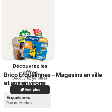
Découvrez les
offres
Brico Erquelinnes – Magasins en ville
Découvrez les offres
spéciales
et aux environs
près de chez vous
Voir plus
Erquelinnes
Rue de Merbes