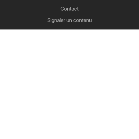
Contact
Signaler un contenu
Liste des villes
Liste des produits
Partenariat
Comment faire de la publicité
Espace professionnel B2B
Folderbode
Tous vos catalogues au même endroit