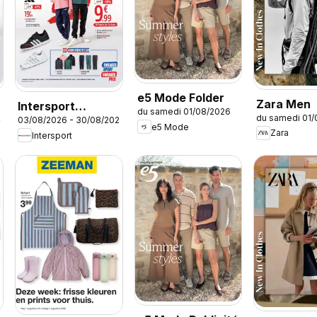
e5 Mode Folder
Zara Men
Intersport
du samedi 01/08/2026
du samedi 01
26
03/08/2026 - 30/08/2026
Publicité
e5 Mode
Zara
Intersport