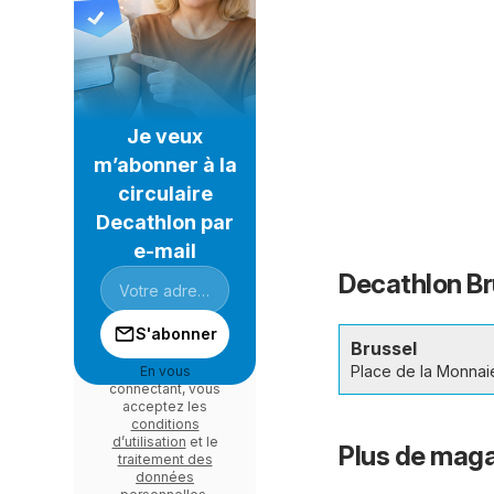
Je veux
m’abonner à la
circulaire
Decathlon par
e-mail
Decathlon Bru
S'abonner
Brussel
Place de la Monnai
En vous
connectant, vous
acceptez les
conditions
d’utilisation
et le
Plus de maga
traitement des
données