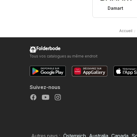
Damart
Accueil
Folderbode
Tous vos catalogues au même endroit
Suivez-nous
Autres pays :
Österreich
Australia
Canada
Sc