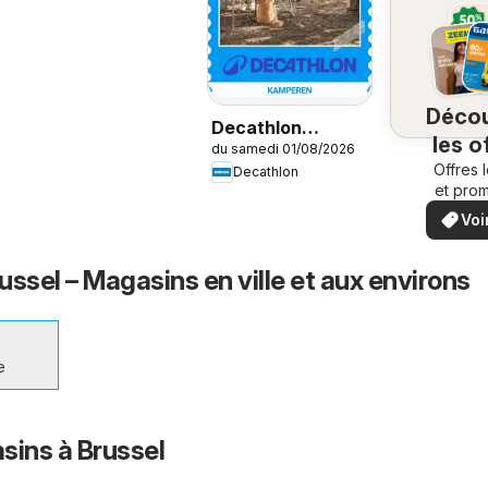
Déco
Decathlon
les o
du samedi 01/08/2026
Seizoensaanbod /
Offres 
Decathlon
Offre saisonnière
et prom
prox
spéci
Voi
ssel – Magasins en ville et aux environs
e
sins à Brussel