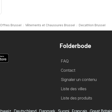
Offres Brussel
Vêtements et Chaussures Brussel
Decathlon Brussel
Folderbode
FAQ
Contact
Signaler un contenu
Liste des villes
Liste des produits
hweiz
Deutschland
Danmark
Suomi
Français
Great Britain