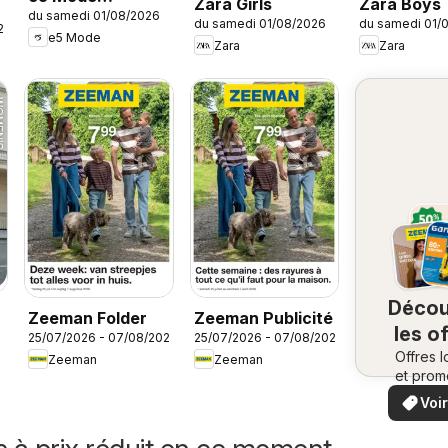
Zara Girls
Zara Boys
du samedi 01/08/2026
Publicité
du samedi 01/08/2026
du samedi 01/
26
e5 Mode
Zara
Zara
Décou
Zeeman Folder
Zeeman Publicité
les o
25/07/2026 - 07/08/2026
25/07/2026 - 07/08/2026
Offres l
à
Zeeman
Zeeman
et prom
proxi
spécia
Voir