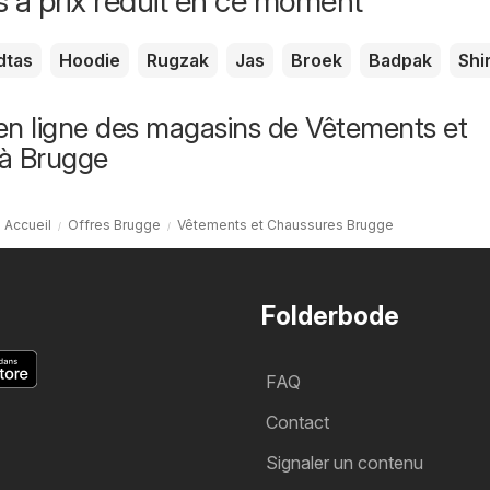
s à prix réduit en ce moment
dtas
Hoodie
Rugzak
Jas
Broek
Badpak
Shi
en ligne des magasins de Vêtements et
à Brugge
Accueil
Offres Brugge
Vêtements et Chaussures Brugge
Folderbode
FAQ
Contact
Signaler un contenu