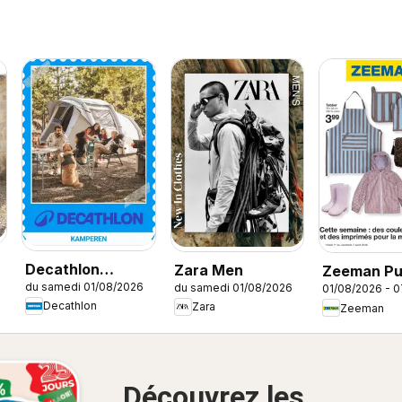
Decathlon
Zara Men
Zeeman Pub
du samedi 01/08/2026
du samedi 01/08/2026
Seizoensaanbod
01/08/2026 - 
Decathlon
Zara
Zeeman
/ Offre
saisonnière
Découvrez les