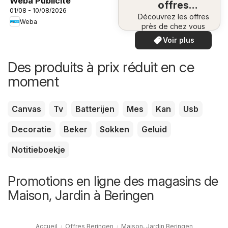
Weba Publicité
offres
01/08 - 10/08/2026
Découvrez les offres
spéciales
Weba
près de chez vous
Voir plus
Des produits à prix réduit en ce
moment
Canvas
Tv
Batterijen
Mes
Kan
Usb
Decoratie
Beker
Sokken
Geluid
Notitieboekje
Promotions en ligne des magasins de
Maison, Jardin à Beringen
Accueil
Offres Beringen
Maison, Jardin Beringen