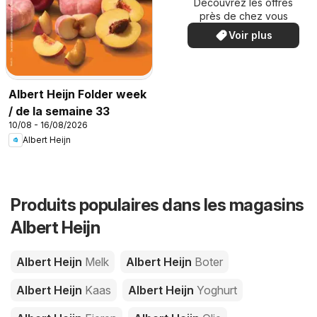
Découvrez les offres
spéciales
près de chez vous
Voir plus
Albert Heijn Folder week
/ de la semaine 33
10/08 - 16/08/2026
Albert Heijn
Produits populaires dans les magasins
Albert Heijn
Albert Heijn
Melk
Albert Heijn
Boter
Albert Heijn
Kaas
Albert Heijn
Yoghurt