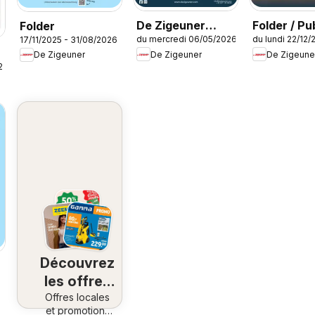
De Zigeuner
Folder / Pu
Folder
du mercredi 06/05/2026
du lundi 22/12/
17/11/2025 - 31/08/2026
Folder / Publicité
De Zigeuner
De Zigeune
De Zigeuner
26
Découvrez
les offres
Offres locales
à
et promotions