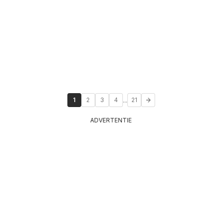
...
1
2
3
4
21
ADVERTENTIE