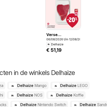
Verse
06/08/2026 t/m 12/08/2026
tonijnsteak,
Delhaize
Verse tonijnsteak
€ 51,19
ten in de winkels Delhaize
za
Delhaize
Mango
Delhaize
LEGO
hi
Delhaize
NOS
Delhaize
Koffie
cks
Delhaize
Nintendo Switch
Delhaize
Sand