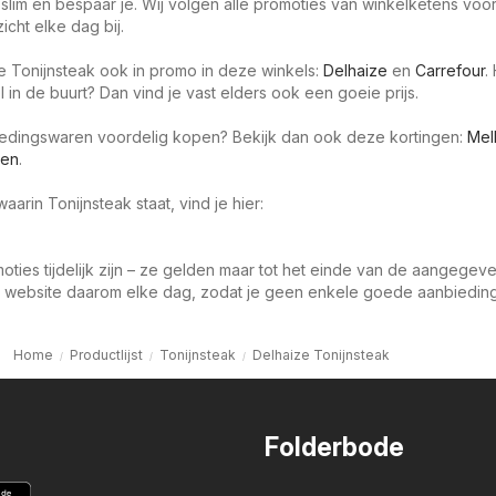
slim en bespaar je. Wij volgen alle promoties van winkelketens voor
icht elke dag bij.
je Tonijnsteak ook in promo in deze winkels:
Delhaize
en
Carrefour
.
in de buurt? Dan vind je vast elders ook een goeie prijs.
oedingswaren voordelig kopen? Bekijk dan ook deze kortingen:
Mel
ren
.
aarin Tonijnsteak staat, vind je hier:
oties tijdelijk zijn – ze gelden maar tot het einde van de aangegev
 website daarom elke dag, zodat je geen enkele goede aanbieding 
Home
Productlijst
Tonijnsteak
Delhaize Tonijnsteak
Folderbode