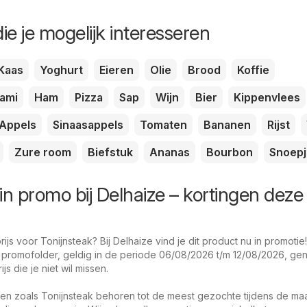
ie je mogelijk interesseren
Kaas
Yoghurt
Eieren
Olie
Brood
Koffie
lami
Ham
Pizza
Sap
Wijn
Bier
Kippenvlees
Appels
Sinaasappels
Tomaten
Bananen
Rijst
Zure room
Biefstuk
Ananas
Bourbon
Snoepj
in promo bij Delhaize – kortingen deze
js voor Tonijnsteak? Bij Delhaize vind je dit product nu in promotie!
promofolder, geldig in de periode 06/08/2026 t/m 12/08/2026, geni
s die je niet wil missen.
en zoals Tonijnsteak behoren tot de meest gezochte tijdens de ma