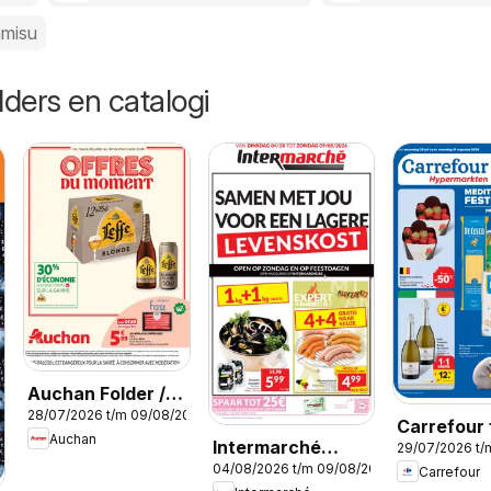
amisu
lders en catalogi
Auchan Folder /
28/07/2026 t/m 09/08/2026
Publicité
Carrefour 
Auchan
Intermarché
29/07/2026 t/
week 31
04/08/2026 t/m 09/08/2026
folder week 32
Carrefour