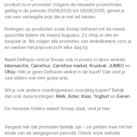
product nu in promotie! Volgens de nieuwste promofolder,
geldig in de periode 03/08/2026 t/m 09/08/2026, geniet je
van een verlaagde prijs die je niet wil missen.
Kortingen op producten zoals Snoep behoren tot de meest
gezochte tijdens de maand Augustus. Zo shop je slim en
bespaar je. Wij volgen alle promoties van winkelketens voor je
en werken het prijsoverzicht elke dag bij.
Naast Delhaize vind je Snoep ook in promo in deze winkels:
Intermarché
,
Carrefour
,
Carrefour market
,
Kruidvat
,
JUMBO
en
OKay
. Heb je geen Delhaize-winkel in de buurt? Dan vind je
vast elders ook een goeie prijs.
Wil je ook andere voedingswaren voordelig kopen? Bekijk
dan ook deze kortingen:
Melk
,
Boter
,
Kaas
,
Yoghurt
en
Eieren
.
De nieuwste folders waarin Snoep staat, vind je hier:
Vergeet niet dat promoties tijdelijk zijn – ze gelden maar tot het
einde van de aangegeven periode. Check onze website