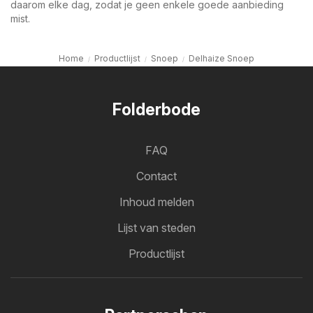
daarom elke dag, zodat je geen enkele goede aanbieding
mist.
Home
Productlijst
Snoep
Delhaize Snoep
Folderbode
FAQ
Contact
Inhoud melden
Lijst van steden
Productlijst