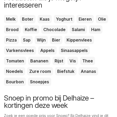
interesseren
Melk
Boter
Kaas
Yoghurt
Eieren
Olie
Brood
Koffie
Chocolade
Salami
Ham
Pizza
Sap
Wijn
Bier
Kippenvlees
Varkensvlees
Appels
Sinaasappels
Tomaten
Bananen
Rijst
Vis
Thee
Noedels
Zure room
Biefstuk
Ananas
Bourbon
Snoepjes
Snoep in promo bij Delhaize –
kortingen deze week
Zoek je een goede prijs voor Snoep? Bij Delhaize vind je dit