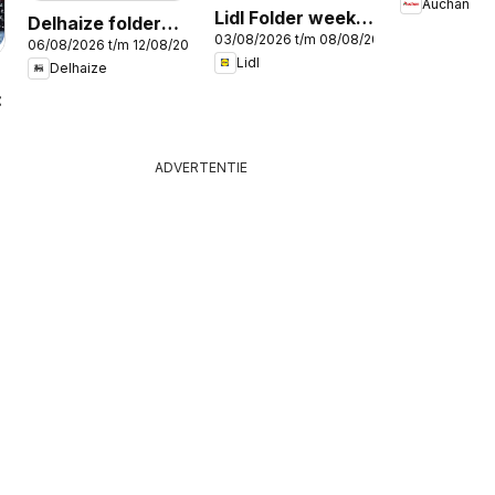
Auchan
Lidl Folder week
Delhaize folder
03/08/2026 t/m 08/08/2026
32
06/08/2026 t/m 12/08/2026
week 32
Lidl
Delhaize
2026
ADVERTENTIE