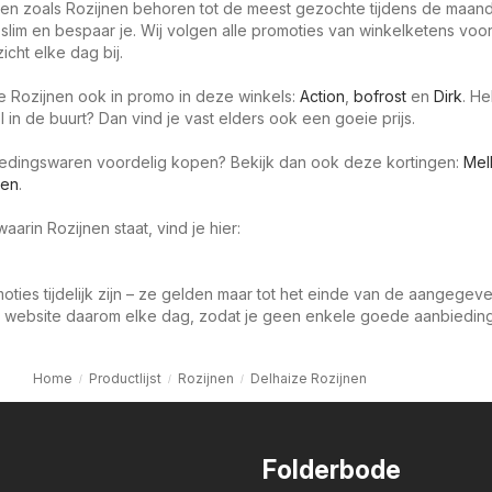
en zoals Rozijnen behoren tot de meest gezochte tijdens de maan
slim en bespaar je. Wij volgen alle promoties van winkelketens voor
icht elke dag bij.
je Rozijnen ook in promo in deze winkels:
Action
,
bofrost
en
Dirk
. He
in de buurt? Dan vind je vast elders ook een goeie prijs.
oedingswaren voordelig kopen? Bekijk dan ook deze kortingen:
Mel
ren
.
aarin Rozijnen staat, vind je hier:
oties tijdelijk zijn – ze gelden maar tot het einde van de aangegev
 website daarom elke dag, zodat je geen enkele goede aanbieding 
Home
Productlijst
Rozijnen
Delhaize Rozijnen
Folderbode