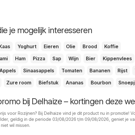
ie je mogelijk interesseren
Kaas
Yoghurt
Eieren
Olie
Brood
Koffie
lami
Ham
Pizza
Sap
Wijn
Bier
Kippenvlees
Appels
Sinaasappels
Tomaten
Bananen
Rijst
Zure room
Biefstuk
Ananas
Bourbon
Snoepj
 promo bij Delhaize – kortingen deze w
js voor Rozijnen? Bij Delhaize vind je dit product nu in promotie! V
der, geldig in de periode 03/08/2026 t/m 09/08/2026, geniet je v
 niet wil missen.