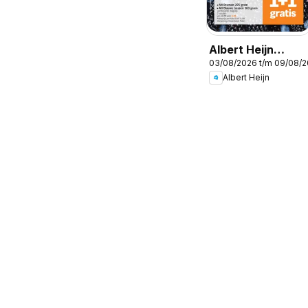
Albert Heijn
03/08/2026 t/m 09/08/
Folder week / de
Albert Heijn
la semaine 32