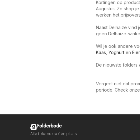
Kortingen op product
Augustus. Zo shop je 
werken het prijsoverz
Naast Delhaize vind 
geen Delhaize-winkel 
Wil je ook andere v
Kaas
,
Yoghurt
en
Eie
De nieuwste folders w
Vergeet niet dat prom
periode. Check onze
Folderbode
Alle folders op één plaats