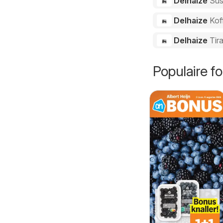
Delhaize
Sus
Delhaize
Kof
Delhaize
Tir
Populaire fo