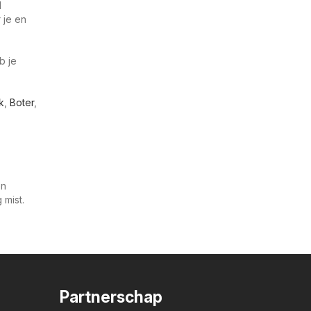
d
 je en
b je
k
,
Boter
,
en
mist.
Partnerschap