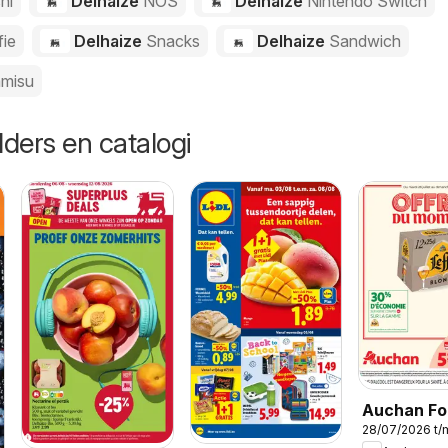
hi
Delhaize
NOS
Delhaize
Nintendo Switch
fie
Delhaize
Snacks
Delhaize
Sandwich
amisu
lders en catalogi
Auchan Fol
28/07/2026 t/
Publicité