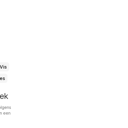
Vis
es
eek
olgens
an een