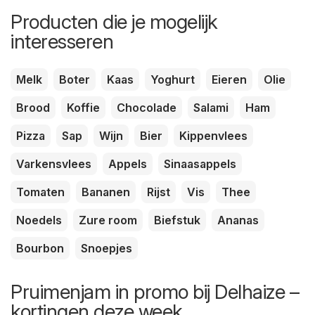
Producten die je mogelijk
interesseren
Melk
Boter
Kaas
Yoghurt
Eieren
Olie
Brood
Koffie
Chocolade
Salami
Ham
Pizza
Sap
Wijn
Bier
Kippenvlees
Varkensvlees
Appels
Sinaasappels
Tomaten
Bananen
Rijst
Vis
Thee
Noedels
Zure room
Biefstuk
Ananas
Bourbon
Snoepjes
Pruimenjam in promo bij Delhaize –
kortingen deze week