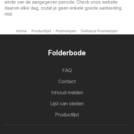
einde van de aangegeven periode. Check onze website
daarom elke dag, zodat je geen enkele goede aanbieding
mist.
Home
Productlijst
Pruimenjam
Delhaize Pruimenjam
Folderbode
FAQ
Contact
Inhoud melden
Lijst van steden
Productlijst