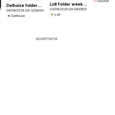
Auchan
Lidl Folder week
Delhaize folder
03/08/2026 t/m 08/08/2026
32
06/08/2026 t/m 12/08/2026
week 32
Lidl
Delhaize
2026
ADVERTENTIE