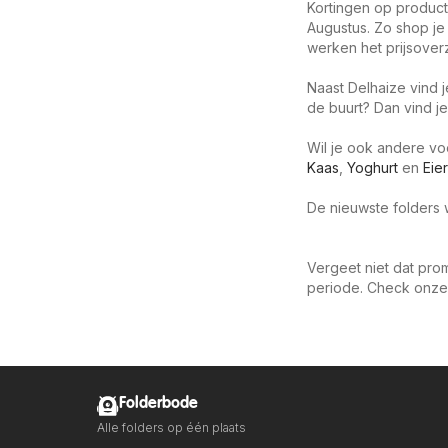
Kortingen op product
Augustus. Zo shop je 
werken het prijsoverz
Naast Delhaize vind j
de buurt? Dan vind je
Wil je ook andere v
Kaas
,
Yoghurt
en
Eie
De nieuwste folders wa
Vergeet niet dat prom
periode. Check onze
Folderbode
Alle folders op één plaats