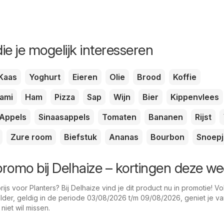
ie je mogelijk interesseren
Kaas
Yoghurt
Eieren
Olie
Brood
Koffie
lami
Ham
Pizza
Sap
Wijn
Bier
Kippenvlees
Appels
Sinaasappels
Tomaten
Bananen
Rijst
Zure room
Biefstuk
Ananas
Bourbon
Snoepj
 promo bij Delhaize – kortingen deze w
js voor Planters? Bij Delhaize vind je dit product nu in promotie! V
der, geldig in de periode 03/08/2026 t/m 09/08/2026, geniet je v
 niet wil missen.