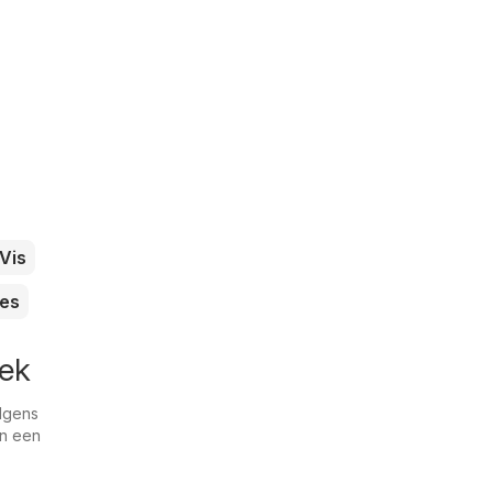
Vis
es
eek
olgens
an een