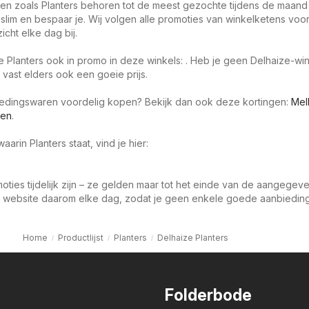
en zoals Planters behoren tot de meest gezochte tijdens de maand
slim en bespaar je. Wij volgen alle promoties van winkelketens voor
icht elke dag bij.
e Planters ook in promo in deze winkels: . Heb je geen Delhaize-win
 vast elders ook een goeie prijs.
oedingswaren voordelig kopen? Bekijk dan ook deze kortingen:
Mel
ren
.
arin Planters staat, vind je hier:
oties tijdelijk zijn – ze gelden maar tot het einde van de aangegev
 website daarom elke dag, zodat je geen enkele goede aanbieding 
Home
Productlijst
Planters
Delhaize Planters
Folderbode