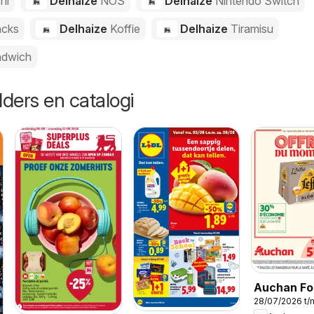
hi
Delhaize
NOS
Delhaize
Nintendo Switch
cks
Delhaize
Koffie
Delhaize
Tiramisu
dwich
lders en catalogi
Auchan Fol
28/07/2026 t/
Publicité