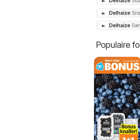
Delhaize
Sus
Delhaize
Sna
Delhaize
San
Populaire fo