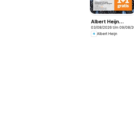
Albert Heijn
03/08/2026 t/m 09/08/
Folder week / de
Albert Heijn
la semaine 32