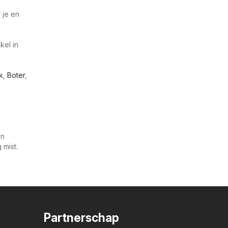
 je en
kel in
k
,
Boter
,
en
mist.
Partnerschap