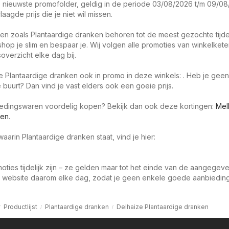
 nieuwste promofolder, geldig in de periode 03/08/2026 t/m 09/08
aagde prijs die je niet wil missen.
en zoals Plantaardige dranken behoren tot de meest gezochte tijd
hop je slim en bespaar je. Wij volgen alle promoties van winkelket
soverzicht elke dag bij.
je Plantaardige dranken ook in promo in deze winkels: . Heb je geen
 buurt? Dan vind je vast elders ook een goeie prijs.
oedingswaren voordelig kopen? Bekijk dan ook deze kortingen:
Mel
ren
.
aarin Plantaardige dranken staat, vind je hier:
oties tijdelijk zijn – ze gelden maar tot het einde van de aangegev
 website daarom elke dag, zodat je geen enkele goede aanbieding 
Productlijst
Plantaardige dranken
Delhaize Plantaardige dranken