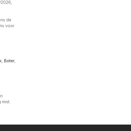
/2026,
ens de
ens voor
k
,
Boter
,
en
mist.