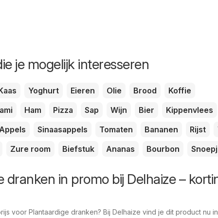
ie je mogelijk interesseren
Kaas
Yoghurt
Eieren
Olie
Brood
Koffie
lami
Ham
Pizza
Sap
Wijn
Bier
Kippenvlees
Appels
Sinaasappels
Tomaten
Bananen
Rijst
Zure room
Biefstuk
Ananas
Bourbon
Snoepj
e dranken in promo bij Delhaize – kort
js voor Plantaardige dranken? Bij Delhaize vind je dit product nu in