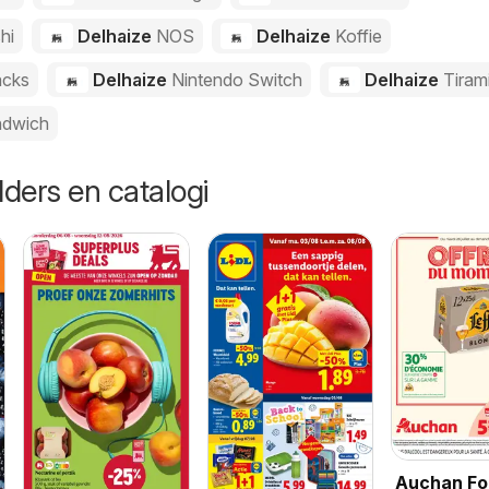
hi
Delhaize
NOS
Delhaize
Koffie
cks
Delhaize
Nintendo Switch
Delhaize
Tiram
dwich
lders en catalogi
Auchan Fol