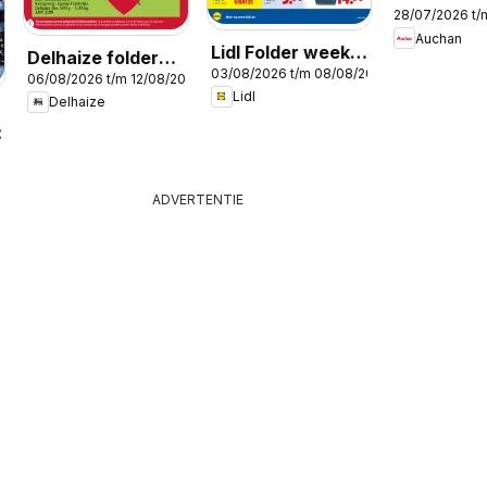
28/07/2026 t/
Publicité
Auchan
Lidl Folder week
Delhaize folder
03/08/2026 t/m 08/08/2026
32
06/08/2026 t/m 12/08/2026
week 32
Lidl
Delhaize
2026
ADVERTENTIE