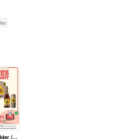
isu
der /