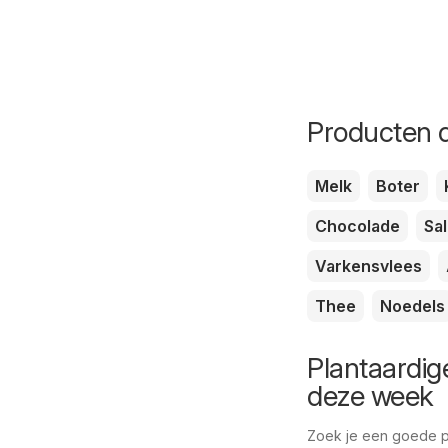
Producten d
Melk
Boter
Chocolade
Sa
Varkensvlees
Thee
Noedels
Plantaardig
deze week
Zoek je een goede pri