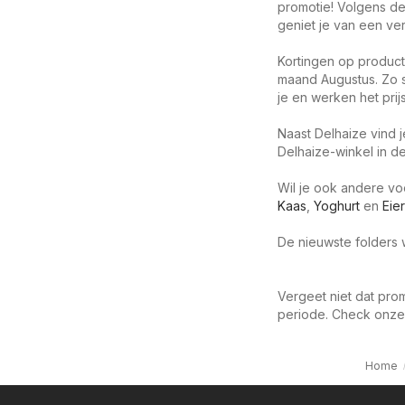
promotie! Volgens de
geniet je van een verl
Kortingen op product
maand Augustus. Zo s
je en werken het prij
Naast Delhaize vind 
Delhaize-winkel in de
Wil je ook andere v
Kaas
,
Yoghurt
en
Eie
De nieuwste folders w
Vergeet niet dat prom
periode. Check onze
Home