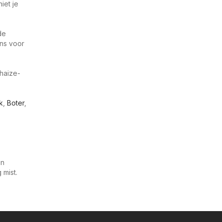
iet je
de
ens voor
lhaize-
k
,
Boter
,
en
mist.