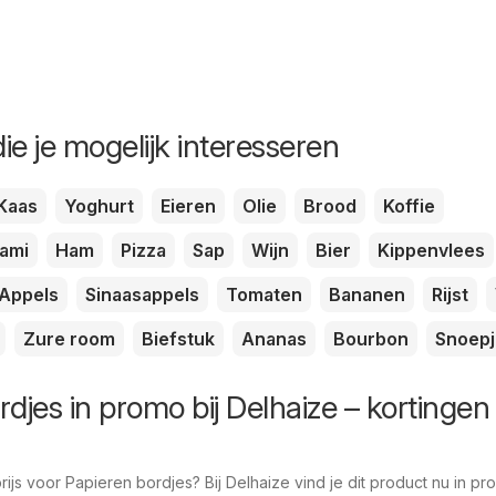
ie je mogelijk interesseren
Kaas
Yoghurt
Eieren
Olie
Brood
Koffie
lami
Ham
Pizza
Sap
Wijn
Bier
Kippenvlees
Appels
Sinaasappels
Tomaten
Bananen
Rijst
Zure room
Biefstuk
Ananas
Bourbon
Snoepj
djes in promo bij Delhaize – kortingen
js voor Papieren bordjes? Bij Delhaize vind je dit product nu in pro