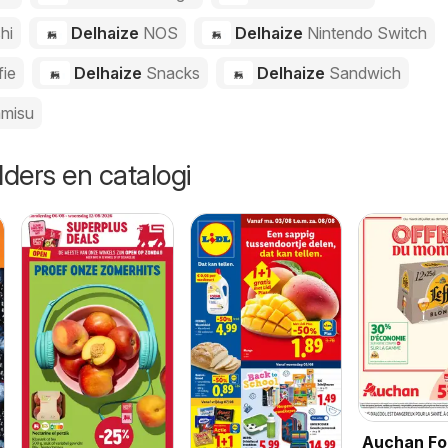
hi
Delhaize
NOS
Delhaize
Nintendo Switch
fie
Delhaize
Snacks
Delhaize
Sandwich
amisu
lders en catalogi
Auchan Fol