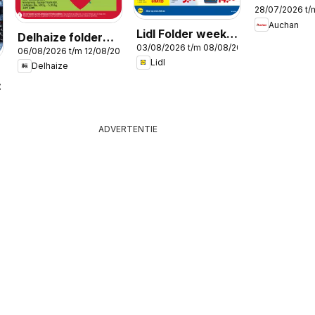
28/07/2026 t/
Publicité
Auchan
Lidl Folder week
Delhaize folder
03/08/2026 t/m 08/08/2026
32
06/08/2026 t/m 12/08/2026
week 32
Lidl
Delhaize
2026
ADVERTENTIE