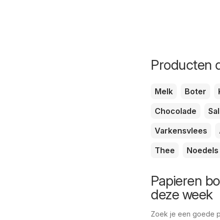
Producten d
Melk
Boter
Chocolade
Sa
Varkensvlees
Thee
Noedels
Papieren bor
deze week
Zoek je een goede pri