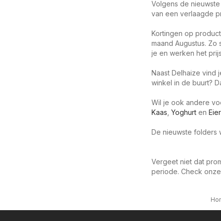
Volgens de nieuwste 
van een verlaagde prij
Kortingen op product
maand Augustus. Zo s
je en werken het prij
Naast Delhaize vind 
winkel in de buurt? D
Wil je ook andere v
Kaas
,
Yoghurt
en
Eie
De nieuwste folders w
Vergeet niet dat prom
periode. Check onze
Ho