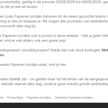
promofolder, geldig in de periode 03/08/2026 t/m 09/08/2026, gen
s die je niet wil missen.
en zoals Papieren bordjes behoren tot de meest gezochte tijdens 
hop je slim en bespaar je. Wij volgen alle promoties van winkelket
soverzicht elke dag bij.
je Papieren bordjes ook in promo in deze winkels: . Heb je geen De
an vind je vast elders ook een goeie prijs.
oedingswaren voordelig kopen? Bekijk dan ook deze kortingen:
Mel
ren
.
aarin Papieren bordjes staat, vind je hier:
oties tijdelijk zijn – ze gelden maar tot het einde van de aangegev
 website daarom elke dag, zodat je geen enkele goede aanbieding 
me
Productlijst
Papieren bordjes
Delhaize Papieren bordjes