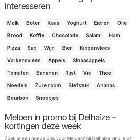
interesseren
Melk
Boter
Kaas
Yoghurt
Eieren
Olie
Brood
Koffie
Chocolade
Salami
Ham
Pizza
Sap
Wijn
Bier
Kippenvlees
Varkensvlees
Appels
Sinaasappels
Tomaten
Bananen
Rijst
Vis
Thee
Noedels
Zure room
Biefstuk
Ananas
Bourbon
Snoepjes
Meloen in promo bij Delhaize –
kortingen deze week
Zoek je een goede prijs voor Meloen? Bij Delhaize vind je dit