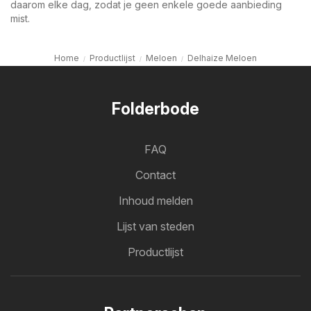
daarom elke dag, zodat je geen enkele goede aanbieding
mist.
Home
Productlijst
Meloen
Delhaize Meloen
Folderbode
FAQ
Contact
Inhoud melden
Lijst van steden
Productlijst